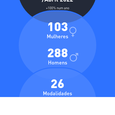
/Abril 2022
+100% num ano
103
Mulheres
288
Homens
26
Modalidades
11