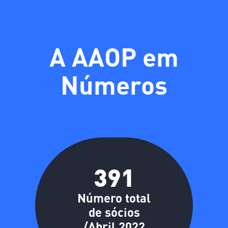
A AAOP em
Números
391
Número total
de sócios