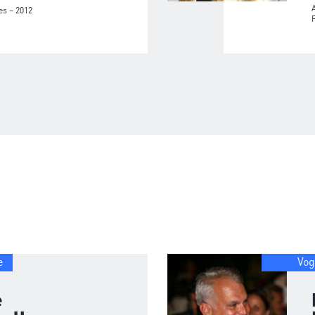
es – 2012
e
Vog
é