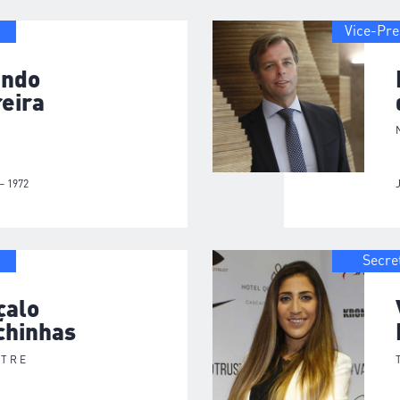
Vice-Pre
ando
eira
– 1972
Secre
çalo
chinhas
STRE