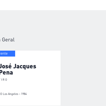
 Geral
dente
José Jacques
Pena
TIRO
JO Los Angeles – 1984