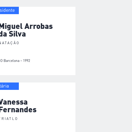
sidente
Miguel Arrobas
da Silva
NATAÇÃO
JO Barcelona – 1992
tária
Vanessa
Fernandes
TRIATLO