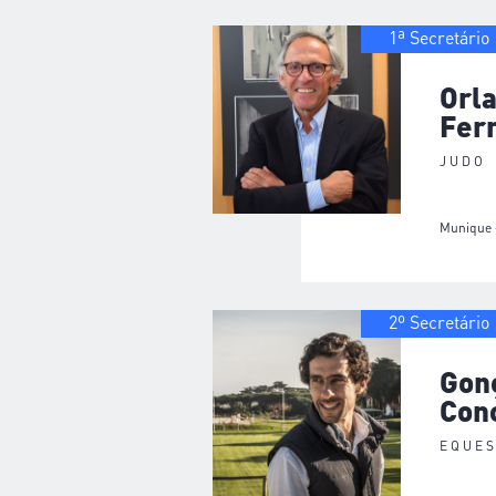
1ª Secretário
Orl
Ferr
JUDO
Munique 
2º Secretário
Gon
Con
EQUE