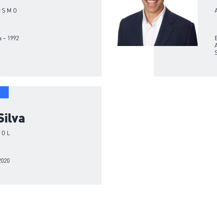
ISMO
 – 1992
Silva
BOL
2020