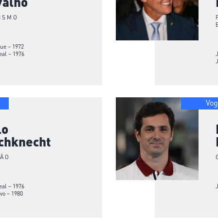
valho
ISMO
ue – 1972
al – 1976
Vog
lo
schknecht
ÇÃO
al – 1976
vo – 1980