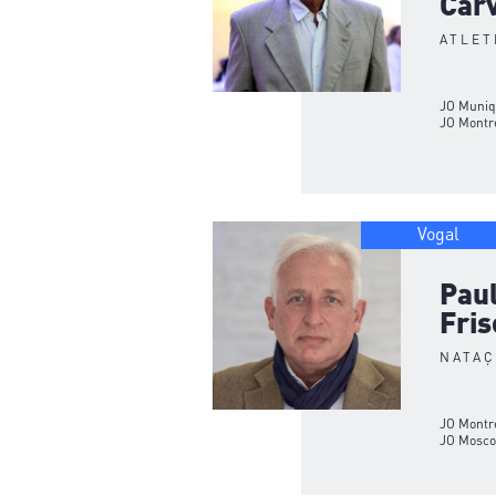
Car
ATLET
JO Muniq
JO Montre
Vogal
Pau
Fri
NATA
JO Montre
JO Mosco