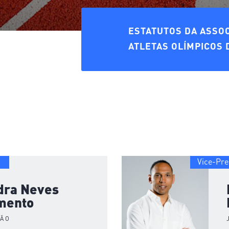
ESTATUTOS DA ASSO
ATLETAS OLÍMPICOS
Vice-Pre
dra Neves
mento
ÇÃO