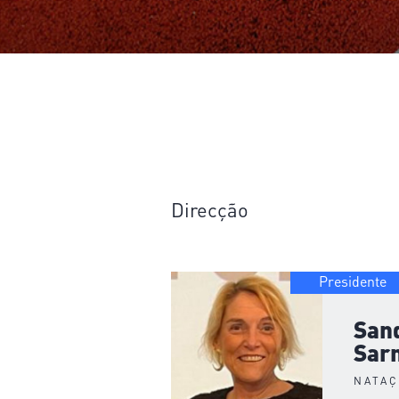
Direcção
Presidente
San
Sar
NATA