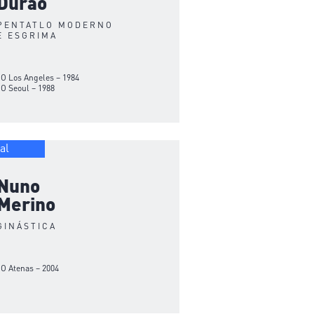
Durão
PENTATLO MODERNO
E ESGRIMA
JO Los Angeles – 1984
JO Seoul – 1988
al
Nuno
Merino
GINÁSTICA
JO Atenas – 2004