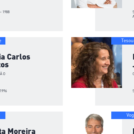
– 1988
e
Tesou
a Carlos
tos
ÇÃO
 1996
Vog
ta Moreira