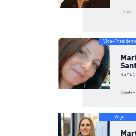
JO Seoul 
Vice-President
Mari
San
NATA
Atlanta –
Vogal
Mar