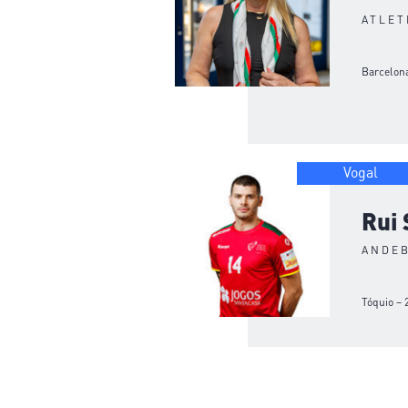
ATLET
Barcelona
Vogal
Rui 
ANDE
Tóquio – 