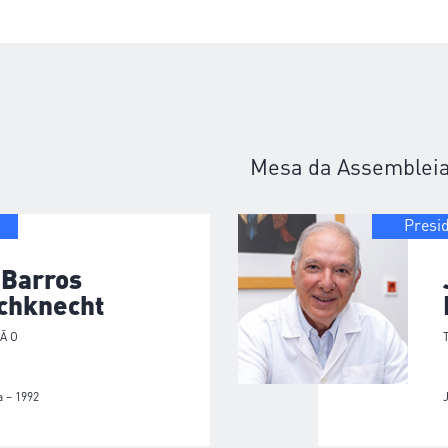
Mesa da Assembleia
Presi
 Barros
schknecht
ÇÃO
 – 1992