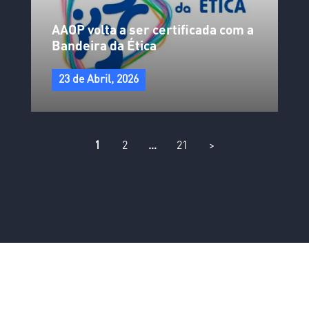
AAOP volta a ser certificada com a
Bandeira da Ética
23 de Abril, 2026
1
2
…
21
>