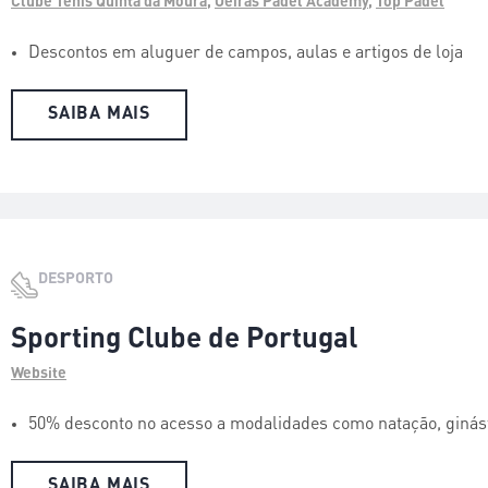
Clube Ténis Quinta da Moura
,
Oeiras Padel Academy
,
Top Padel
Descontos em aluguer de campos, aulas e artigos de loja
SAIBA MAIS
DESPORTO
Sporting Clube de Portugal
Website
50% desconto no acesso a modalidades como natação, ginást
SAIBA MAIS