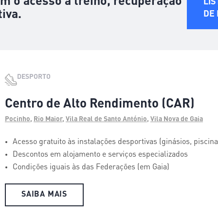
am o acesso a treino, recuperação
LIS
tiva.
DE
DESPORTO
Centro de Alto Rendimento (CAR)
Pocinho
,
Rio Maior
,
Vila Real de Santo António
,
Vila Nova de Gaia
Acesso gratuito às instalações desportivas (ginásios, piscin
Descontos em alojamento e serviços especializados
Condições iguais às das Federações (em Gaia)
SAIBA MAIS